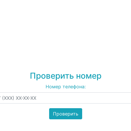
79881996832
на спам,
рекламу
Проверить номер
Номер телефона: