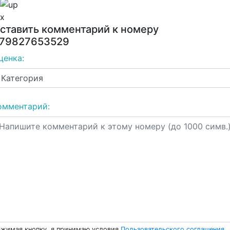
x
ставить комментарий к номеру
79827653529
ценка:
омментарий:
жимая кнопку, я принимаю условия
Пользовательского соглашения
.