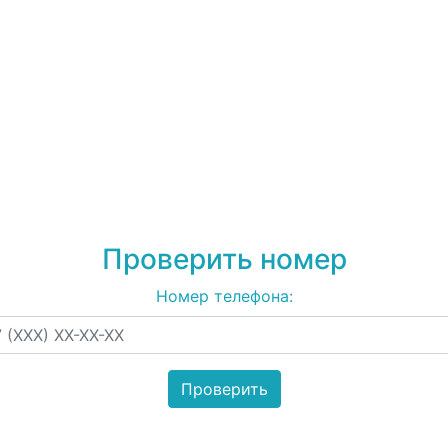
79813529520
на спам,
рекламу
Проверить номер
Номер телефона: