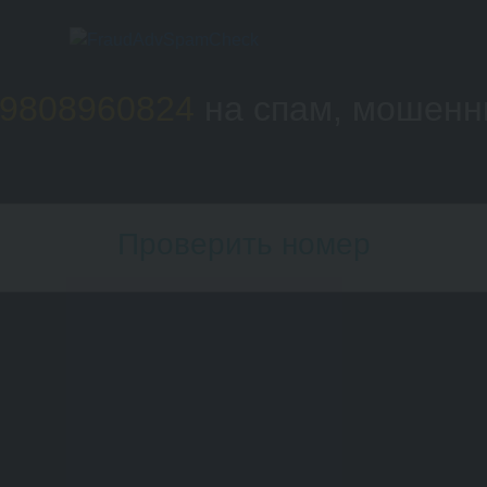
9808960824
на спам, мошенн
Проверить номер
Номер телефона: