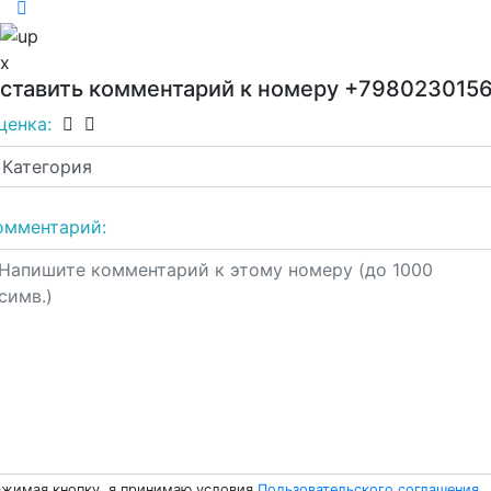
x
ставить комментарий к номеру
+798023015
ценка:
омментарий:
жимая кнопку, я принимаю условия
Пользовательского соглашения
.