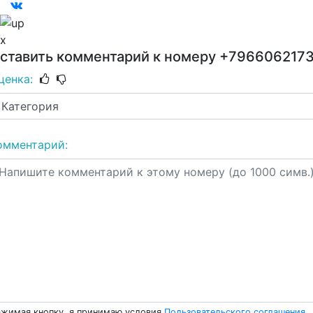
x
ставить комментарий к номеру
+796606217
ценка:
омментарий:
жимая кнопку, я принимаю условия
Пользовательского соглашения
.