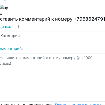
x
ставить комментарий к номеру
+795862479
ценка:
омментарий:
жимая кнопку, я принимаю условия
Пользовательского соглашения
.