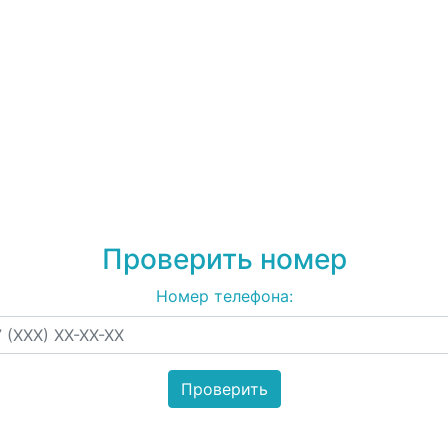
79377786530
на спам
рекламу
Проверить номер
Номер телефона: