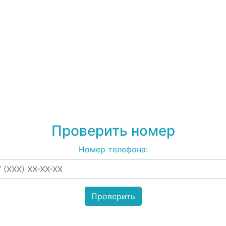
79371730447
на спам,
рекламу
Проверить номер
Номер телефона: