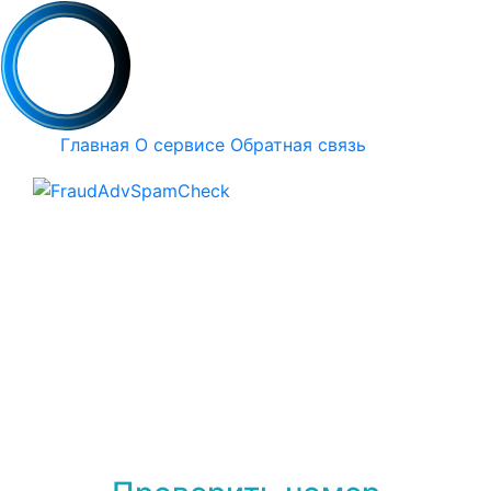
Главная
О сервисе
Обратная связь
Проверка номера
+79301082716
на
спам, мошенничество
или рекламу