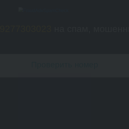
9277303023
на спам, мошенн
Проверить номер
Номер телефона: