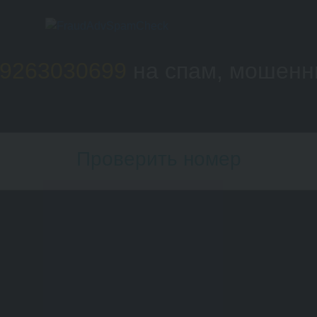
9263030699
на спам, мошенн
Проверить номер
Номер телефона: