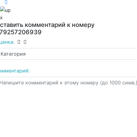
x
ставить комментарий к номеру
79257206939
ценка:
омментарий: