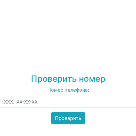
79220842165
на спам,
рекламу
Проверить номер
Номер телефона: