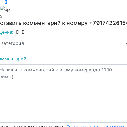
x
ставить комментарий к номеру
+7917422615
ценка:
омментарий:
жимая кнопку, я принимаю условия
Пользовательского соглашения
.