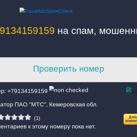
9134159159
на спам, мошенн
Проверить номер
Номер телефона:
р: +79134159159
атор ПАО "МТС", Кемеровская обл.
Доб
(1)
комме
ентариев к этому номеру пока нет.