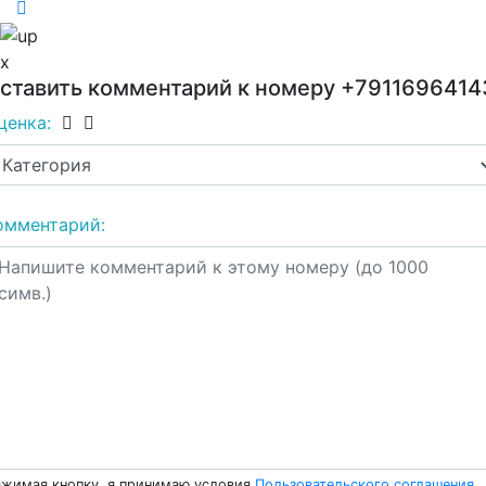
x
ставить комментарий к номеру
+7911696414
ценка:
омментарий:
жимая кнопку, я принимаю условия
Пользовательского соглашения
.