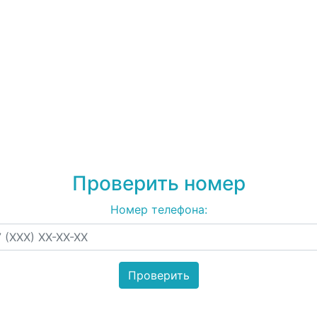
79083324932
на спам
рекламу
Проверить номер
Номер телефона: