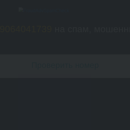
9064041739
на спам, мошенн
Проверить номер
Номер телефона: