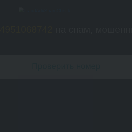
4951068742
на спам, мошенн
Проверить номер
Номер телефона: